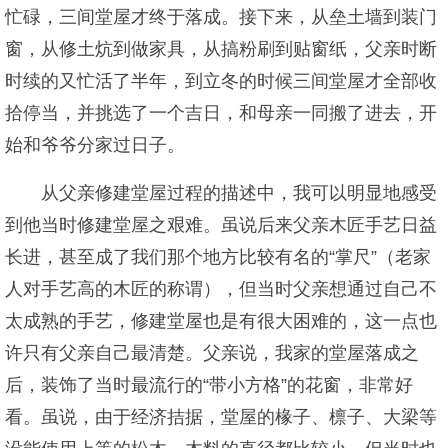
忙碌，三间堂屋才终于落成。接下来，从垒土墙到装门
窗，从修土炕到做家具，从搞粉刷到贴窗纸，父亲时断
时续的又忙活了半年，到立冬的时候三间堂屋才全部收
拾停当，并挑选了一个吉日，和母亲一同搬了进去，开
始和爷爷分家过日子。
从父亲修建堂屋过程的描述中，我可以明显地感受
到他当时修建堂屋之艰难。虽说后来父亲木匠手艺日益
长进，甚至成了我们那个地方比较有名的“掌尺”（老家
人对手艺高的木匠的称谓），但当时父亲想通过自己不
太成熟的手艺，修建堂屋也是有很大困难的，这一点也
许只有父亲自己最清楚。父亲说，我家的堂屋落成之
后，装饰了当时最流行的“带小方格”的花窗，非常好
看。虽说，由于经济拮据，堂屋的椽子、檩子、大梁等