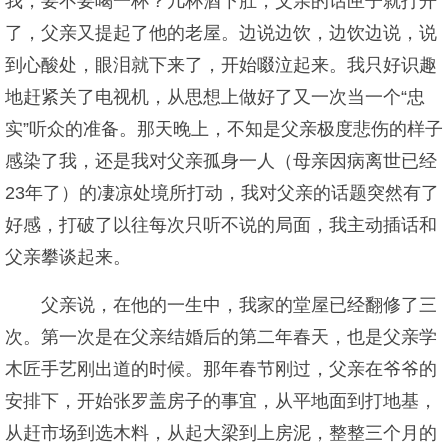
我，要不要喝一杯？几杯酒下肚，父亲的话匣子就打开
了，父亲又提起了他的老屋。边说边饮，边饮边说，说
到心酸处，眼泪就下来了，开始啜泣起来。我只好识趣
地赶紧关了电视机，从思想上做好了又一次当一个“忠
实”听众的准备。那天晚上，不知是父亲极度悲伤的样子
感染了我，还是我对父亲孤身一人（母亲因病离世已经
23年了）的凄凉处境所打动，我对父亲的话题突然有了
好感，打破了以往每次只听不说的局面，我主动插话和
父亲攀谈起来。
父亲说，在他的一生中，我家的堂屋已经翻修了三
次。第一次是在父亲结婚后的第二年春天，也是父亲学
木匠手艺刚出道的时候。那年春节刚过，父亲在爷爷的
安排下，开始张罗盖房子的事宜，从平地面到打地基，
从赶市场到选木料，从起大梁到上房泥，整整三个月的