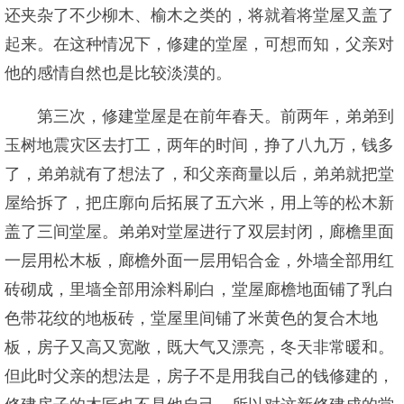
还夹杂了不少柳木、榆木之类的，将就着将堂屋又盖了
起来。在这种情况下，修建的堂屋，可想而知，父亲对
他的感情自然也是比较淡漠的。
第三次，修建堂屋是在前年春天。前两年，弟弟到
玉树地震灾区去打工，两年的时间，挣了八九万，钱多
了，弟弟就有了想法了，和父亲商量以后，弟弟就把堂
屋给拆了，把庄廓向后拓展了五六米，用上等的松木新
盖了三间堂屋。弟弟对堂屋进行了双层封闭，廊檐里面
一层用松木板，廊檐外面一层用铝合金，外墙全部用红
砖砌成，里墙全部用涂料刷白，堂屋廊檐地面铺了乳白
色带花纹的地板砖，堂屋里间铺了米黄色的复合木地
板，房子又高又宽敞，既大气又漂亮，冬天非常暖和。
但此时父亲的想法是，房子不是用我自己的钱修建的，