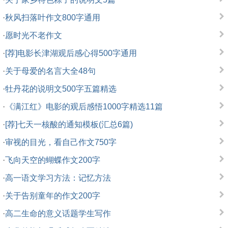
·
秋风扫落叶作文800字通用
·
愿时光不老作文
·
[荐]电影长津湖观后感心得500字通用
·
关于母爱的名言大全48句
·
牡丹花的说明文500字五篇精选
·
《满江红》电影的观后感悟1000字精选11篇
·
[荐]七天一核酸的通知模板(汇总6篇)
·
审视的目光，看自己作文750字
·
飞向天空的蝴蝶作文200字
·
高一语文学习方法：记忆方法
·
关于告别童年的作文200字
·
高二生命的意义话题学生写作