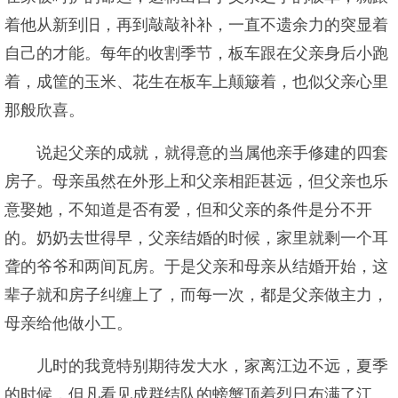
着他从新到旧，再到敲敲补补，一直不遗余力的突显着
自己的才能。每年的收割季节，板车跟在父亲身后小跑
着，成筐的玉米、花生在板车上颠簸着，也似父亲心里
那般欣喜。
说起父亲的成就，就得意的当属他亲手修建的四套
房子。母亲虽然在外形上和父亲相距甚远，但父亲也乐
意娶她，不知道是否有爱，但和父亲的条件是分不开
的。奶奶去世得早，父亲结婚的时候，家里就剩一个耳
聋的爷爷和两间瓦房。于是父亲和母亲从结婚开始，这
辈子就和房子纠缠上了，而每一次，都是父亲做主力，
母亲给他做小工。
儿时的我竟特别期待发大水，家离江边不远，夏季
的时候，但凡看见成群结队的螃蟹顶着烈日布满了江