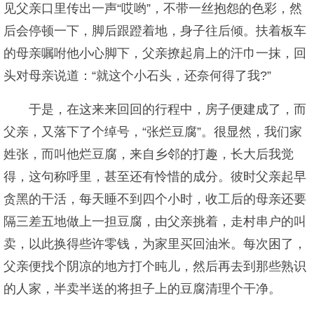
见父亲口里传出一声“哎哟”，不带一丝抱怨的色彩，然
后会停顿一下，脚后跟蹬着地，身子往后倾。扶着板车
的母亲嘱咐他小心脚下，父亲撩起肩上的汗巾一抹，回
头对母亲说道：“就这个小石头，还奈何得了我?”
于是，在这来来回回的行程中，房子便建成了，而
父亲，又落下了个绰号，“张烂豆腐”。很显然，我们家
姓张，而叫他烂豆腐，来自乡邻的打趣，长大后我觉
得，这句称呼里，甚至还有怜惜的成分。彼时父亲起早
贪黑的干活，每天睡不到四个小时，收工后的母亲还要
隔三差五地做上一担豆腐，由父亲挑着，走村串户的叫
卖，以此换得些许零钱，为家里买回油米。每次困了，
父亲便找个阴凉的地方打个盹儿，然后再去到那些熟识
的人家，半卖半送的将担子上的豆腐清理个干净。