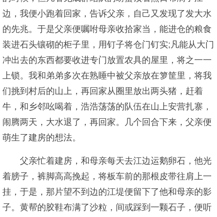
边，我便小跑着回家，告诉父亲，自己又发现了发大水
的先兆。于是父亲便嘱咐母亲收拾家当，能进仓的粮食
装进石头镶砌的柜子里，用钉子将仓门钉实;凡能从大门
冲出去的东西都要收进专门放置农具的屋里，将之一一
上锁。我和弟弟多次在熟睡中被父亲放在箩筐里，将我
们挑到村后的山上，再回家从圈里放出两头猪，赶着
牛，和乡邻吆喝着，浩浩荡荡的队伍在山上安营扎寨，
闹腾两天，大水退了，再回家。几个回合下来，父亲便
萌生了建房的想法。
父亲忙着建房，和母亲每天去江边运鹅卵石，他光
着膀子，裤脚高高挽起，将板车前的那根皮带往肩上一
挂，于是，那片望不到边的江堤便留下了他和母亲的影
子。黄帮的胶鞋布满了沙粒，间或踩到一颗石子，便听