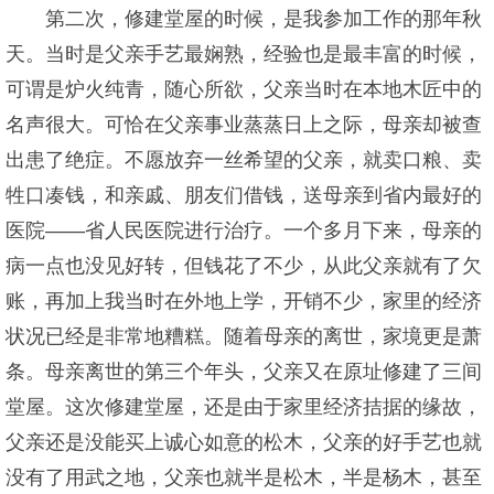
第二次，修建堂屋的时候，是我参加工作的那年秋
天。当时是父亲手艺最娴熟，经验也是最丰富的时候，
可谓是炉火纯青，随心所欲，父亲当时在本地木匠中的
名声很大。可恰在父亲事业蒸蒸日上之际，母亲却被查
出患了绝症。不愿放弃一丝希望的父亲，就卖口粮、卖
牲口凑钱，和亲戚、朋友们借钱，送母亲到省内最好的
医院——省人民医院进行治疗。一个多月下来，母亲的
病一点也没见好转，但钱花了不少，从此父亲就有了欠
账，再加上我当时在外地上学，开销不少，家里的经济
状况已经是非常地糟糕。随着母亲的离世，家境更是萧
条。母亲离世的第三个年头，父亲又在原址修建了三间
堂屋。这次修建堂屋，还是由于家里经济拮据的缘故，
父亲还是没能买上诚心如意的松木，父亲的好手艺也就
没有了用武之地，父亲也就半是松木，半是杨木，甚至