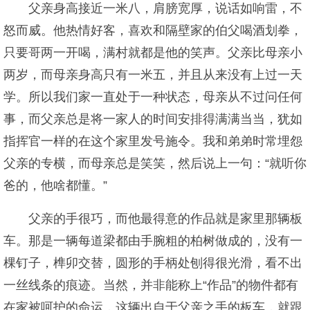
父亲身高接近一米八，肩膀宽厚，说话如响雷，不
怒而威。他热情好客，喜欢和隔壁家的伯父喝酒划拳，
只要哥两一开喝，满村就都是他的笑声。父亲比母亲小
两岁，而母亲身高只有一米五，并且从来没有上过一天
学。所以我们家一直处于一种状态，母亲从不过问任何
事，而父亲总是将一家人的时间安排得满满当当，犹如
指挥官一样的在这个家里发号施令。我和弟弟时常埋怨
父亲的专横，而母亲总是笑笑，然后说上一句：“就听你
爸的，他啥都懂。”
父亲的手很巧，而他最得意的作品就是家里那辆板
车。那是一辆每道梁都由手腕粗的柏树做成的，没有一
棵钉子，榫卯交替，圆形的手柄处刨得很光滑，看不出
一丝线条的痕迹。当然，并非能称上“作品”的物件都有
在家被呵护的命运，这辆出自于父亲之手的板车，就跟