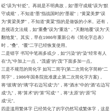
砭”误为“针贬”。再就是不明典故，如“墨守成规”误为“默
守成规”，不知道“墨”指战国时的“墨翟”；“黄粱美梦”误
为“黄梁美梦”，不知道“黄粱”指的是做饭的小米。还有，
忽视语文法规，如“重叠”误为“重迭”，“天翻地覆”误为“天
翻地复”。其实，早在1986年重新公布《简化字总表》
时，“叠”、“覆”二字已经恢复使用。
二是错字 书写中笔画多或少，如“污染”的“染”经常有人
在“九”中加上一点，“茂盛”的“茂”下面多加一点。
三是不规范的简化字 如写二简字(第二次简化字简称“二
简字”，1986年国务院批准废止第二次简化字方案)，
将“玻璃”的“璃”字右边写成“力”，将“酒水”中的“酒”右边写
成“九”，将“算术”的“算”写成“ ”，将“太原”的“原”写
成“元”。
四是滥用繁体字 已经简化了的字仍然写成繁体字，这是