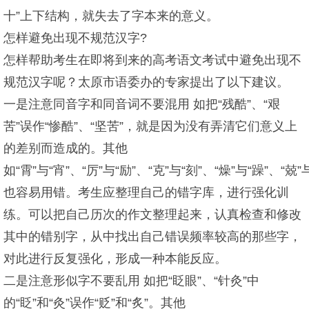
十”上下结构，就失去了字本来的意义。
怎样避免出现不规范汉字?
怎样帮助考生在即将到来的高考语文考试中避免出现不
规范汉字呢？太原市语委办的专家提出了以下建议。
一是注意同音字和同音词不要混用 如把“残酷”、“艰
苦”误作“惨酷”、“坚苦”，就是因为没有弄清它们意义上
的差别而造成的。其他
如“霄”与“宵”、“厉”与“励”、“克”与“刻”、“燥”与“躁”、“兢”
也容易用错。考生应整理自己的错字库，进行强化训
练。可以把自己历次的作文整理起来，认真检查和修改
其中的错别字，从中找出自己错误频率较高的那些字，
对此进行反复强化，形成一种本能反应。
二是注意形似字不要乱用 如把“眨眼”、“针灸”中
的“眨”和“灸”误作“贬”和“炙”。其他