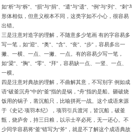
如“析”与“柝”、“损”与“捐”、“遣”与“遗”、“例”与“列”、“刺”
形体相似，但意义根本不同，这类字如不小心，很容易
出错。
三是注意对造字的理解，不随意多少笔画 有的字容易多
写一笔，如“迎”、“奥”、“含”、“丧”、“步”，容易多出一
撇、一横、一点、一撇、一点。有的容易少写一笔，
如“梁”、“胸”、“零”、“拜”，容易缺一点、一竖、一点、
一横。
四是注意对典故的理解，不曲解其意，不写别字 例如成
语“破釜沉舟”中的“釜”指的是锅，“舟”指的是船。砸破烧
饭用的锅子，凿沉船只，比喻拼死一战。这个成语来源
于《史记·项羽本纪》，项羽引兵渡河，皆沉船，破釜
甑，烧庐舍，持三日粮，以示士卒必死，无一还心。不
少同学容易将“釜”错写为“斧”，就是不了解这个成语典故