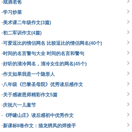
·
戒酒老爸
·
学习炒菜
·
美术课二年级作文(3篇)
·
初二军训作文(4篇)
·
可爱逗比的情侣网名 比较逗比的情侣网名(40个)
·
时间的名言警句大全 时间的名言和警句
·
好听的清冷网名，清冷女生的网名(45个)
·
作文如果我是一个隐形人
·
八年级《巴黎圣母院》优秀读后感作文
·
关于感谢恩师精彩作文5篇
·
庆祝六一儿童节
·
《呼啸山庄》读后感初中优秀作文
·
新课标II卷作文：描龙绣凤的焊接手