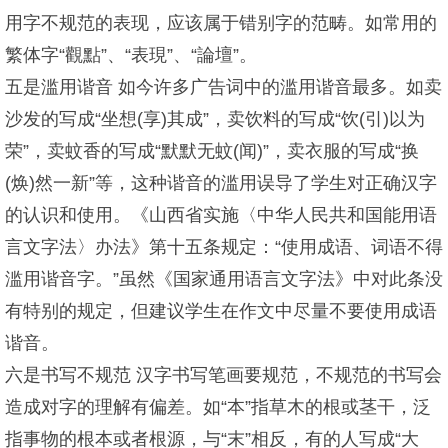
用字不规范的表现，应该属于错别字的范畴。如常用的
繁体字“觀點”、“表現”、“論壇”。
五是滥用谐音 如今许多广告词中的滥用谐音最多。如卖
沙发的写成“坐想(享)其成”，卖饮料的写成“饮(引)以为
荣”，卖蚊香的写成“默默无蚊(闻)”，卖衣服的写成“换
(焕)然一新”等，这种谐音的滥用误导了学生对正确汉字
的认识和使用。《山西省实施〈中华人民共和国能用语
言文字法〉办法》第十五条规定：“使用成语、词语不得
滥用谐音字。”虽然《国家通用语言文字法》中对此条没
有特别的规定，但建议学生在作文中尽量不要使用成语
谐音。
六是书写不规范 汉字书写笔画要规范，不规范的书写会
造成对字的理解有偏差。如“本”指草木的根或茎干，泛
指事物的根本或者根源，与“末”相反，有的人写成“大