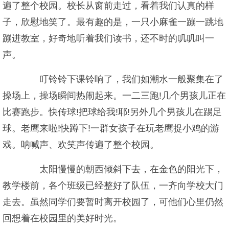
遍了整个校园。校长从窗前走过，看着我们认真的样
子，欣慰地笑了。最有趣的是，一只小麻雀一蹦一跳地
蹦进教室，好奇地听着我们读书，还不时的叽叽叫一
声。
叮铃铃下课铃响了，我们如潮水一般聚集在了
操场上，操场瞬间热闹起来。一二三跑!几个男孩儿正在
比赛跑步。快传球!把球给我!耶!另外几个男孩儿在踢足
球。老鹰来啦!快蹲下!一群女孩子在玩老鹰捉小鸡的游
戏。呐喊声、欢笑声传遍了整个校园。
太阳慢慢的朝西倾斜下去，在金色的阳光下，
教学楼前，各个班级已经整好了队伍，一齐向学校大门
走去。虽然同学们要暂时离开校园了，可他们心里仍然
回想着在校园里的美好时光。