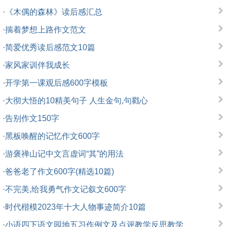
·
《木偶的森林》读后感汇总
·
揣着梦想上路作文范文
·
简爱优秀读后感范文10篇
·
家风家训伴我成长
·
开学第一课观后感600字模板
·
大彻大悟的10精美句子 人生金句,句戳心
·
告别作文150字
·
黑板唤醒的记忆作文600字
·
游褒禅山记中文言虚词“其”的用法
·
爸爸老了作文600字(精选10篇)
·
不完美,给我勇气作文记叙文600字
·
时代楷模2023年十大人物事迹简介10篇
·
小语四下语文园地五习作例文及点评教学反思教学