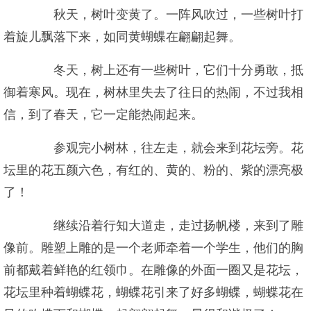
秋天，树叶变黄了。一阵风吹过，一些树叶打
着旋儿飘落下来，如同黄蝴蝶在翩翩起舞。
冬天，树上还有一些树叶，它们十分勇敢，抵
御着寒风。现在，树林里失去了往日的热闹，不过我相
信，到了春天，它一定能热闹起来。
参观完小树林，往左走，就会来到花坛旁。花
坛里的花五颜六色，有红的、黄的、粉的、紫的漂亮极
了！
继续沿着行知大道走，走过扬帆楼，来到了雕
像前。雕塑上雕的是一个老师牵着一个学生，他们的胸
前都戴着鲜艳的红领巾。在雕像的外面一圈又是花坛，
花坛里种着蝴蝶花，蝴蝶花引来了好多蝴蝶，蝴蝶花在