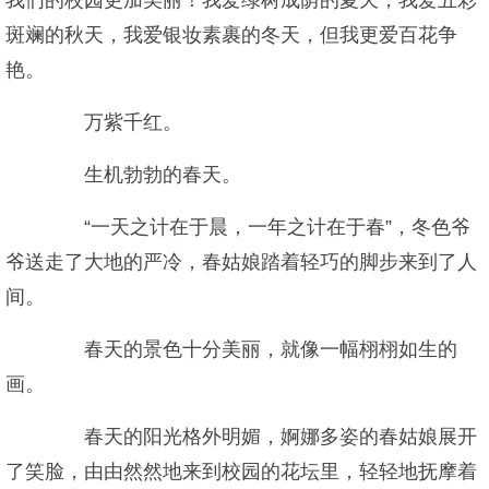
我们的校园更加美丽！我爱绿树成荫的夏天，我爱五彩
斑斓的秋天，我爱银妆素裹的冬天，但我更爱百花争
艳。
万紫千红。
生机勃勃的春天。
“一天之计在于晨，一年之计在于春”，冬色爷
爷送走了大地的严冷，春姑娘踏着轻巧的脚步来到了人
间。
春天的景色十分美丽，就像一幅栩栩如生的
画。
春天的阳光格外明媚，婀娜多姿的春姑娘展开
了笑脸，由由然然地来到校园的花坛里，轻轻地抚摩着