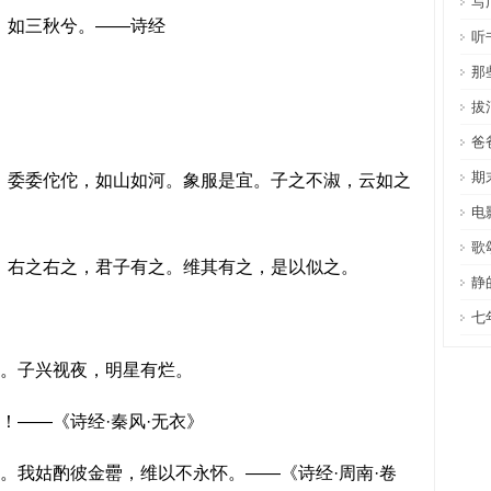
写
如三秋兮。——诗经
听
那
。
拔
。
爸
期
委委佗佗，如山如河。象服是宜。子之不淑，云如之
电
歌
右之右之，君子有之。维其有之，是以似之。
静
。
七
。子兴视夜，明星有烂。
——《诗经·秦风·无衣》
我姑酌彼金罍，维以不永怀。——《诗经·周南·卷