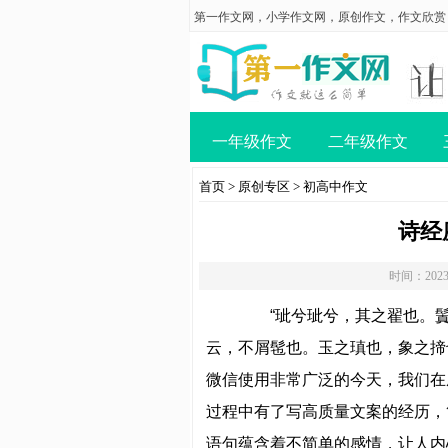
第一作文网
，
小学作文网
，
原创作文
，
作文欣赏
一年级作文
二年级作文
首页
>
原创专区
>
初高中作文
诗经
时间：2023
“玼兮玼兮，其之翟也。鬒
云，不屑髢也。玉之瑱也，象之揥
微信使用非常广泛的今天，我们在
过程中有了写高质量文案的经历，
语句蕴含着不简单的感情，让人内