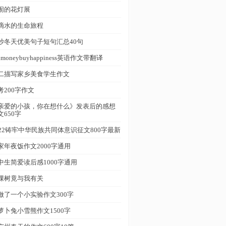
闹的花灯展
滴水的生命旅程
抄冬天优美句子短句汇总40句
nmoneybuyhappiness英语作文带翻译
二描写家乡美食学生作文
考200字作文
亲爱的小孩，你在想什么》发表后的感想
文650字
022铸牢中华民族共同体意识征文800字最新
家年夜饭作文2000字通用
中生简爱读后感1000字通用
棵树竟与我有关
做了一个小实验作文300字
萝卜兔小雪熊作文1500字