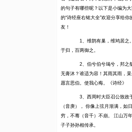
的句子有哪些呢？以下是小编为大
的“诗经座右铭大全”欢迎分享给你
友！
1、维鹊有巢，维鸠居之
于归，百两御之。
2、伯兮伯兮朅兮，邦之桀
无膏沐？谁适为容！其雨其雨，杲
愿言思伯。使我心痗。《诗经》
3、西周时大臣召公致政于
（音庚）， 你像上弦月渐满，如日
穷，不骞（音千）不崩。 江山万
子子孙孙相传承。