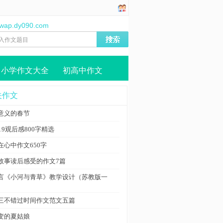
//wap.dy090.com
小学作文大全
初高中作文
关作文
意义的春节
919观后感800字精选
在心中作文650字
故事读后感受的作文7篇
言《小河与青草》教学设计（苏教版一
）
三不错过时间作文范文五篇
变的夏姑娘