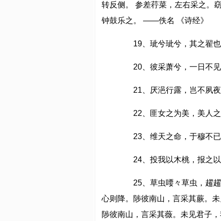
转反侧。 参差荇菜，左右采之。
钟鼓乐之。 ——佚名 《诗经》
19、玼兮玼兮，其之翟也
20、彼采萧兮，一日不见
21、厌浥行露，岂不夙夜
22、匪女之为美，美人之
23、维天之命，于穆不已
24、投我以木桃，报之以
25、草虫喓々草虫，趯趯
心则降。陟彼南山，言采其蕨。未
陟彼南山，言采其薇。未见君子，