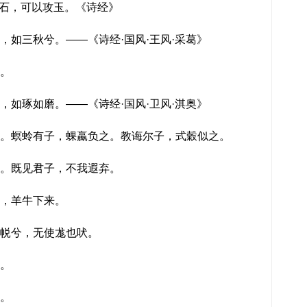
石，可以攻玉。《诗经》
如三秋兮。——《诗经·国风·王风·采葛》
。
如琢如磨。——《诗经·国风·卫风·淇奥》
。螟蛉有子，蜾蠃负之。教诲尔子，式穀似之。
。既见君子，不我遐弃。
，羊牛下来。
帨兮，无使尨也吠。
。
。