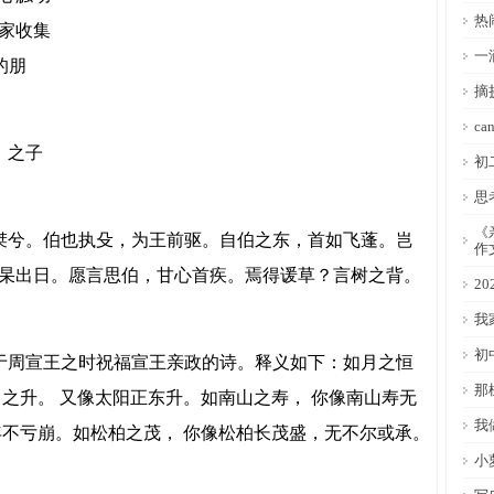
热
家收集
一
的朋
摘
ca
。之子
初
思
《
兮。伯也执殳，为王前驱。自伯之东，首如飞蓬。岂
作
杲出日。愿言思伯，甘心首疾。焉得谖草？言树之背。
2
我
初
周宣王之时祝福宣王亲政的诗。释义如下：如月之恒
那
之升。 又像太阳正东升。如南山之寿， 你像南山寿无
我
年不亏崩。如松柏之茂， 你像松柏长茂盛，无不尔或承。
小