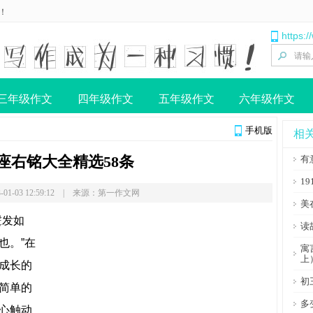
！
https:
三年级作文
四年级作文
五年级作文
六年级作文
手机版
相
座右铭大全精选58条
有
1
-01-03 12:59:12 | 来源：第一作文网
美
发如
读
也。”在
寓
上
成长的
初
简单的
多
心触动