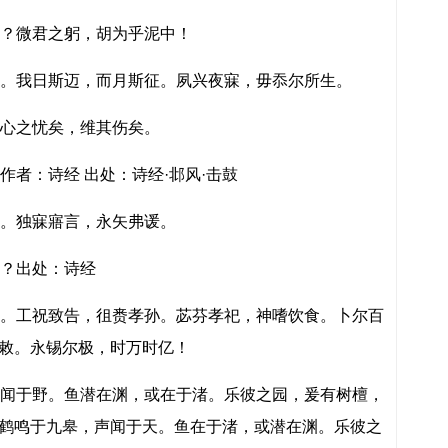
？微君之躬，胡为乎泥中！
。我日斯迈，而月斯征。夙兴夜寐，毋忝尔所生。
心之忧矣，维其伤矣。
者：诗经 出处：诗经·邶风·击鼓
。独寐寤言，永矢弗谖。
？出处：诗经
。工祝致告，徂赉孝孙。苾芬孝祀，神嗜饮食。卜尔百
敕。永锡尔极，时万时亿！
闻于野。鱼潜在渊，或在于渚。乐彼之园，爰有树檀，
鹤鸣于九皋，声闻于天。鱼在于渚，或潜在渊。乐彼之