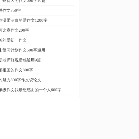
广州春天的作文600字10篇
书作文750字
些温柔洁白的爱作文1200字
河比赛作文200字
爸的爱初一作文
末复习计划作文500字通用
影老师好观后感通用9篇
颂祖国的作文800字
的魅力800字作文议论文
年级作文我最想感谢的一个人600字