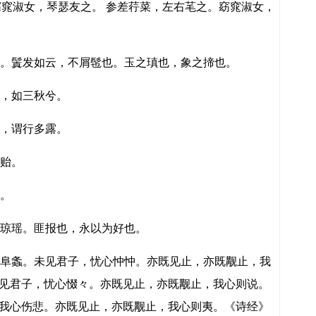
窈窕淑女，琴瑟友之。 参差荇菜，左右芼之。窈窕淑女，
。鬒发如云，不屑髢也。玉之瑱也，象之揥也。
，如三秋兮。
，谓行多露。
贻。
。
琼瑶。匪报也，永以为好也。
阜螽。未见君子，忧心忡忡。亦既见止，亦既觏止，我
见君子，忧心惙々。亦既见止，亦既觏止，我心则说。
我心伤悲。亦既见止，亦既觏止，我心则夷。《诗经》