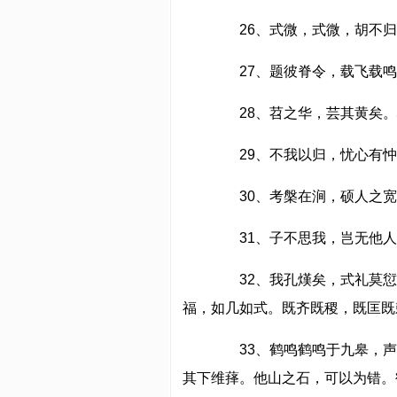
26、式微，式微，胡不归
27、题彼脊令，载飞载鸣
28、苕之华，芸其黄矣。
29、不我以归，忧心有忡作
30、考槃在涧，硕人之宽
31、子不思我，岂无他人
32、我孔熯矣，式礼莫愆
福，如几如式。既齐既稷，既匡既
33、鹤鸣鹤鸣于九皋，声
其下维萚。他山之石，可以为错。