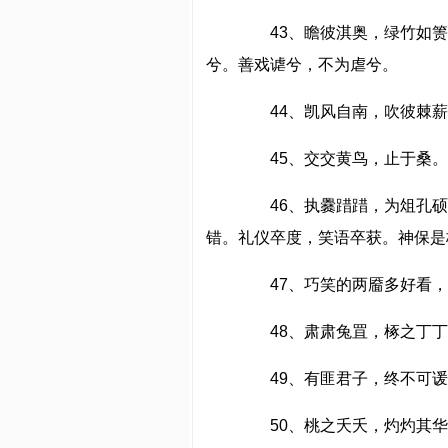
43、瞻彼淇奥，绿竹如箦
兮。善戏谑兮，不为虐兮。
44、凯风自南，吹彼棘薪
45、交交黄鸟，止于桑。
46、执爨踖踖，为俎孔硕
错。礼仪卒度，笑语卒获。神保是
47、巧笑的两靥多好看，
48、肃肃兔罝，椓之丁丁
49、有匪君子，终不可谖
50、桃之夭夭，灼灼其华