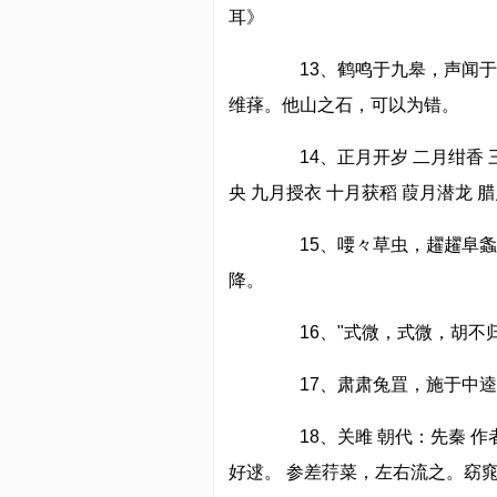
耳》
13、鹤鸣于九皋，声闻于
维萚。他山之石，可以为错。
14、正月开岁 二月绀香 三
央 九月授衣 十月获稻 葭月潜龙 
15、喓々草虫，趯趯阜螽
降。
16、"式微，式微，胡不归？ Decli
17、肃肃兔罝，施于中逵
18、关雎 朝代：先秦 作
好逑。 参差荇菜，左右流之。窈