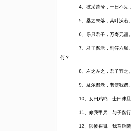
4、彼采萧兮，一日不见，
5、桑之未落，其叶沃若
6、乐只君子，万寿无疆
7、君子偕老，副笄六珈。
何？
8、左之左之，君子宜之。
9、及尔偕老，老使我怨
10、女曰鸡鸣，士曰昧旦
11、修我甲兵，与子偕行！
12、陟彼崔嵬，我马虺隤。