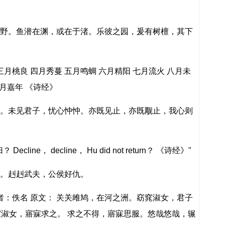
野。鱼潜在渊，或在于渚。乐彼之园，爰有树檀，其下
月桃良 四月秀蔓 五月鸣蜩 六月精阳 七月流火 八月未
腊月嘉年 《诗经》
。未见君子，忧心忡忡。亦既见止，亦既觏止，我心则
ne， decline， Hu did not return？ 《诗经》"
。赳赳武夫，公侯好仇。
者：佚名 原文： 关关雎鸠，在河之洲。窈窕淑女，君子
窕淑女，寤寐求之。 求之不得，寤寐思服。悠哉悠哉，辗