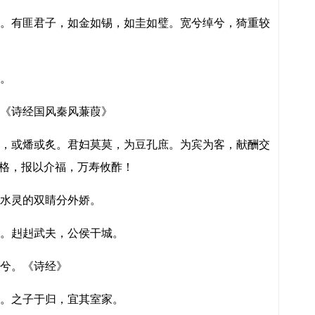
。有匪君子，如金如锡，如圭如璧。宽兮绰兮，猗重较
。
《诗经国风秦风蒹葭》
，或燔或炙。君妇莫莫，为豆孔庶。为宾为客，献酬交
格，报以介福，万寿攸酢！
水灵的双睛分外娇。
。赳赳武夫，公侯干城。
兮。《诗经》
。之子于归，宜其室家。