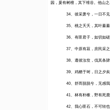
园，爰有树檀，其下维谷。他山之
34、彼采萧兮，一日不见，
35、桃之夭夭，其叶蓁蓁
36、有匪君子，如切如磋，
37、中原有菽，庶民采之
38、遵彼汝坟，伐其条肄
39、鸡栖于埘，日之夕矣
40、舒而脱脱兮，无感我
41、林有朴樕，野有死鹿
42、我心匪石，不可转也